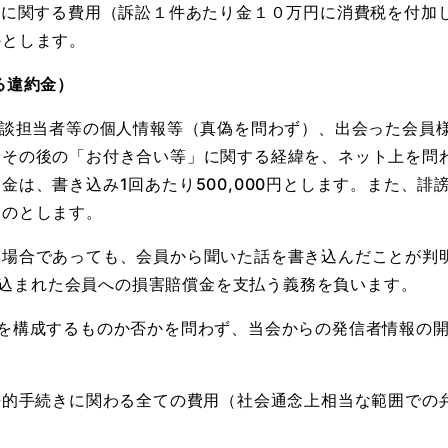
きに関する費用（訴訟１件あたり金１０万円に消費税を付加
のとします。
る違約金）
面談担当者等の個人情報等（真偽を問わず）、出会った会員
その後の「お付き合い等」に関する経緯を、ネット上を問わ
金は、書き込み1回あたり500,000円とします。また、
ものとします。
い場合であっても、会員から聞いた話を書き込んだことが判
書き込まれた会員への損害賠償金を支払う義務を負います。
為を構成するものか否かを問わず、当会からの発信者情報の
法的手続きに関わる全ての費用（社会通念上相当な範囲での