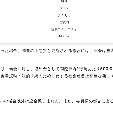
料金
罰として金500,000円を支払うほか、当法人に生じた損
プラン
賠償する義務を負います。
よくある
ご質問
当日ホテルに誘う行為）
提携コミュニティ
いせつな行為ないし性交等に及ばない義務を負います。また
Mocha
を行った場合も同様とします。
あった場合、調査の上悪質と判断される場合には、当会は被
は、当会に対し、違約金として問題行為1行為あたり500,
被害者援助・法的手続のために要する社会通念上相当な範囲
セルの場合以外は返金致しません。また、会員様の都合によ