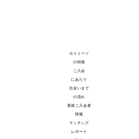
きあい」により、知りえた相手方の個人情報を利用したり公
その行為が当会のコンセプトから逸脱していた場合
カイミーツ
介料のお振込が無い場合
の特徴
ング後にキャンセルを繰り返す行為
ご入会
いたり、質問を繰り返す行為
にあたり
出会いまで
様に対し損害を与えた場合には、損害賠償を請求します。
の流れ
新規ご入会者
情報
V（B型肝炎）、HCV（C型肝炎）、HIV（ヒト免疫不全
マッチング
しては、事務局に告知する義務を負います。また事務局は、
レポート