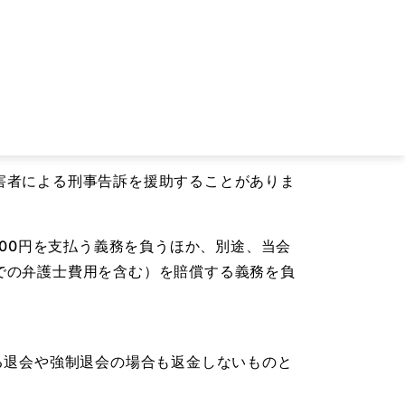
害（本人特定や法的手続のために要する社会通
、女性断りづらい状況を作るなどして、当日
害者による刑事告訴を援助することがありま
000円を支払う義務を負うほか、別途、当会
での弁護士費用を含む）を賠償する義務を負
る退会や強制退会の場合も返金しないものと