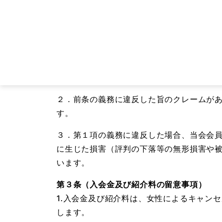
２．上記義務に違反した場合、会員は、違約
念上相当な範囲での弁護士費用を含む）を
第２条の2（同意なき猥褻行為への対応及び
１．当会の会員は、相手方の同意なく、わ
ホテルに誘い軽度の接触を含む性的な行為
２．前条の義務に違反した旨のクレームが
す。
３．第１項の義務に違反した場合、当会会員
に生じた損害（評判の下落等の無形損害や
います。
第３条（入会金及び紹介料の留意事項）
1.入会金及び紹介料は、女性によるキャン
します。